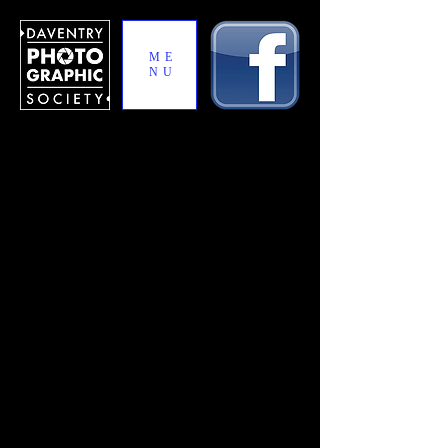
ME
NU