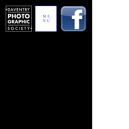
ME
NU
Geoffrey Stait